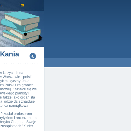
 Kania
 w Uszycach na
w Warszawie - polski
ytyk muzyczny. Jako
h Polski i za granicą.
nowej. Kształcił się we
wskiego pianisty i
 także jako organista
a, gdzie dziś znajduje
blica pamiątkowa.
9 został profesorem
rytykiem i recenzentem
deryka Chopina. Swoje
zasopismach "Kurier