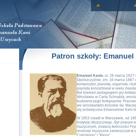
Patron szkoły: Emanuel
Emanuel Kania
, ur. 26 marca 1827
Opolszczyźnie, zm. 16 marca 1887 
kompozytor, pianista, organista i kr
pianista koncertował w wielu miastac
Był również pedagogiem gry fortepia
Wrocławiu w Carla Schnabla, wrocła
budowniczego fortepianów. Pracował
we wrocławskim kościele św. Maciej
się poświęcona Emanuelowi Kani ta
W 1853 osiadł w Warszawie, od 186
Instytutu Muzycznego. Był znanym k
muzycznym, znawcą twórczości Fry
recenzje muzyczne zamieszczał w c
Codzienny" i "Kłosy".