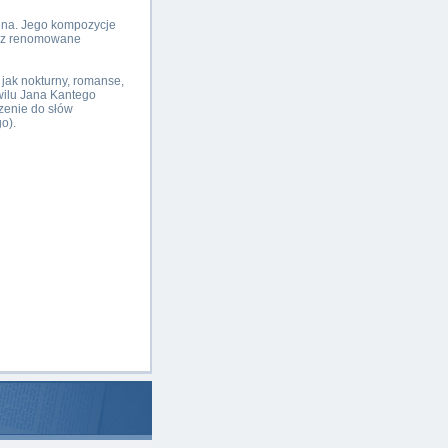
ina. Jego kompozycje
zez renomowane
 jak nokturny, romanse,
wilu Jana Kantego
zenie do słów
o).