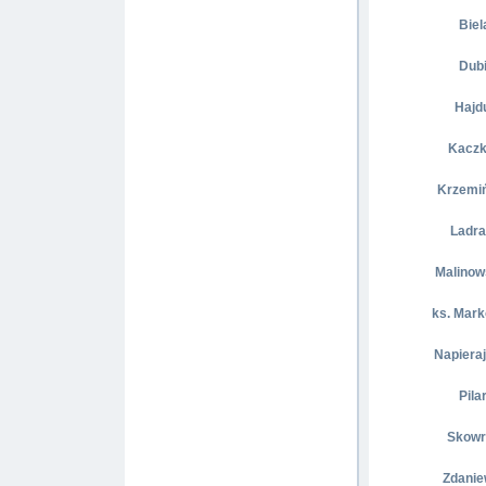
Biel
Dubi
Hajdu
Kacz
Krzemiń
Ladra
Malinow
ks. Mark
Napieraj
Pila
Skowr
Zdanie