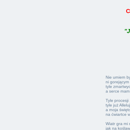
C
"J
Nie umiem by
ni gorejącym
tyle zmartwyc
a serce mam 
Tyle procesji
tyle już Allelu
a moja święt
na ćwiartce w
Wiatr gra mi
jak na koślaw