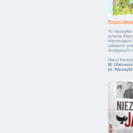
Proszę klikną
To niezwykła 
pytania dotyc
interesujące 
zabawne aneg
dostępnych n
Nieco bardzi
M. Ulatowsk
pt. Niezwykl