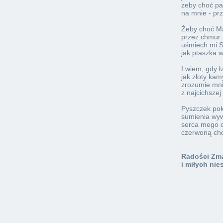
żeby choć pa
na mnie - prz
Żeby choć M
przez chmur z
uśmiech mi S
jak ptaszka w
I wiem, gdy 
jak złoty kam
zrozumie mn
z najcichszej
Pyszczek poł
sumienia wyw
serca mego o
czerwoną ch
Radości Zma
i miłych ni