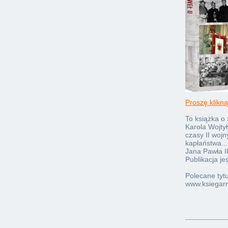
Proszę klikną
To książka o 
Karola Wojtył
czasy II wojn
kapłaństwa...
Jana Pawła II
Publikacja je
Polecane tyt
www.ksiegarni