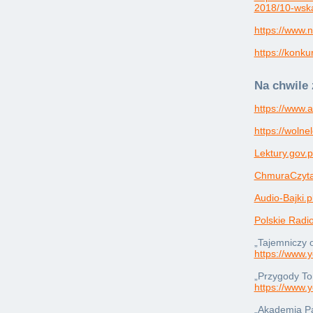
2018/10-wsk
https://www.
https://konku
Na chwile 
https://www.a
https://wolne
Lektury.gov.p
ChmuraCzyta
Audio-Bajki.p
Polskie Radi
„Tajemniczy 
https://www
„Przygody T
https://www
„Akademia P