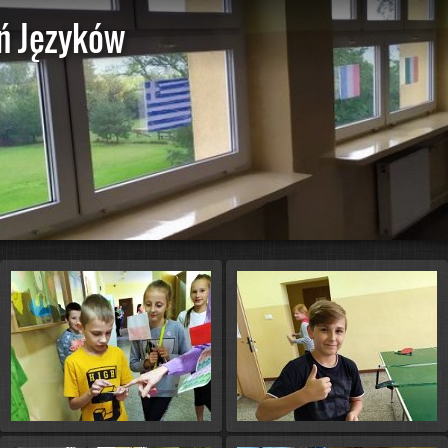
eń Języków
St