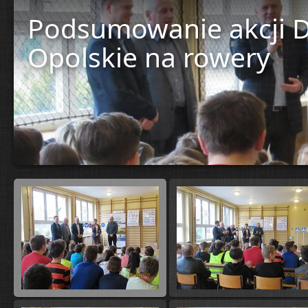
Podsumowanie akcji D
Opolskie na rowery