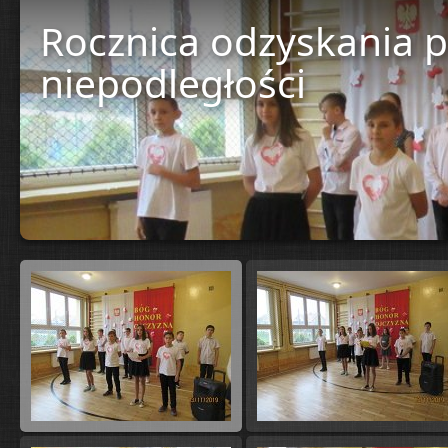
Rocznica odzyskania p
niepodległości