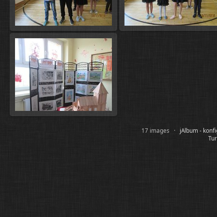
17 images ·
jAlbum - konf
Tur