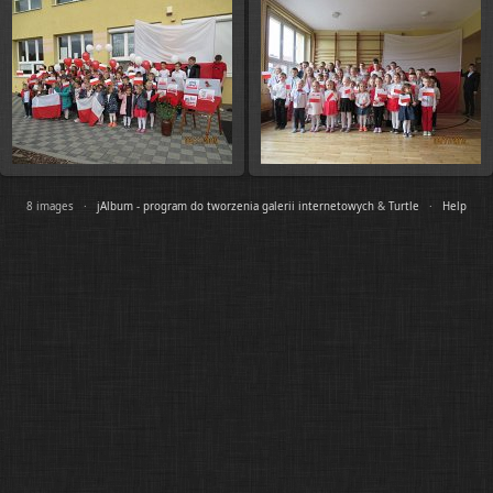
8 images ·
jAlbum - program do tworzenia galerii internetowych
&
Turtle
·
Help