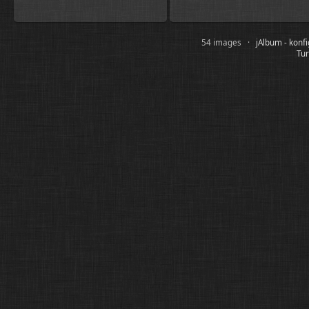
54 images ·
jAlbum - konf
Tur