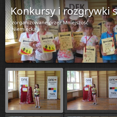
Konkursy i rozgrywki
zorganizowane przez Mniejszość
Niemiecką