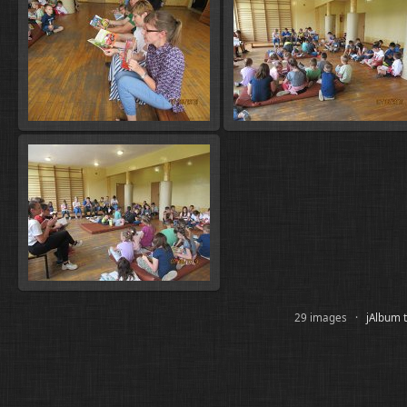
29 images ·
jAlbum t