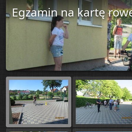
Egzamin na kartę row