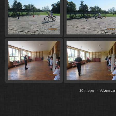
30 images ·
jAlbum dar