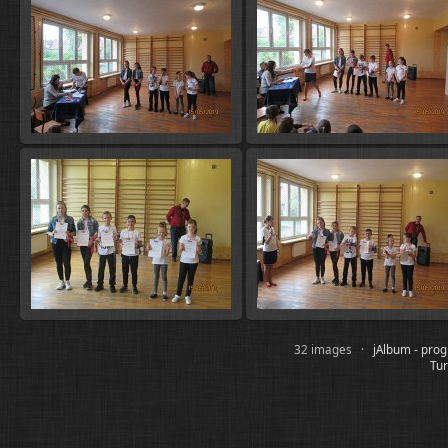
32 images ·
jAlbum - pro
Tur