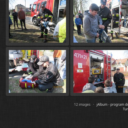
12 images ·
jAlbum - program d
Tur