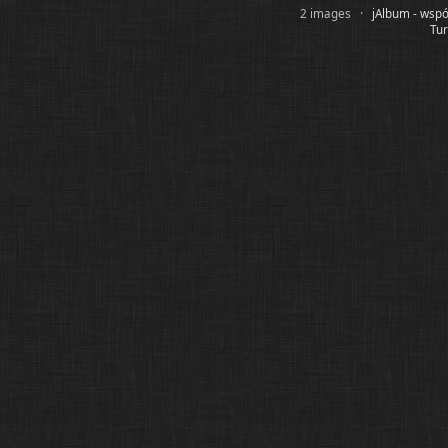
2 images ·
jAlbum - wspó
Tur