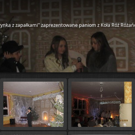
czynka z zapałkami" zaprezentowane paniom z Koła Róż Róża
Start