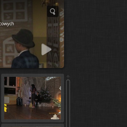
ńcowych
 slideshow