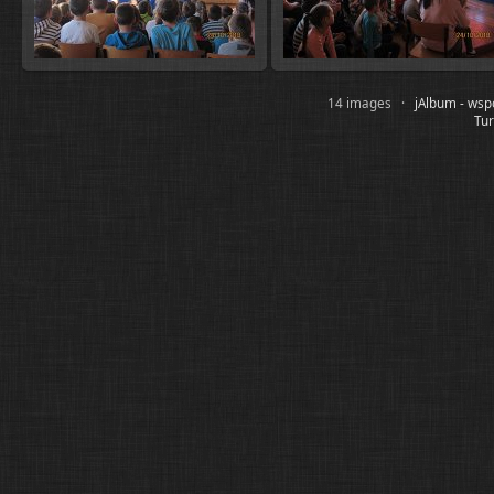
14 images ·
jAlbum - wspó
Tur