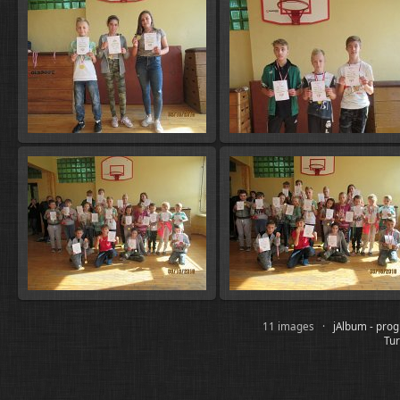
11 images ·
jAlbum - pro
Tur