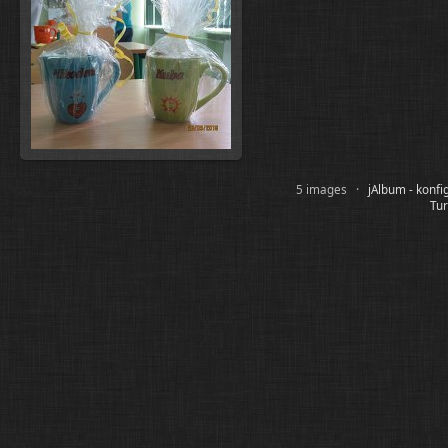
5 images ·
jAlbum - konf
Tur